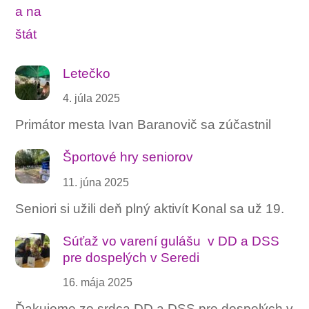
Letečko
4. júla 2025
Primátor mesta Ivan Baranovič sa zúčastnil
Športové hry seniorov
11. júna 2025
Seniori si užili deň plný aktivít Konal sa už 19.
Súťaž vo varení gulášu ‍ v DD a DSS
pre dospelých v Seredi
16. mája 2025
Ďakujeme zo srdca DD a DSS pre dospelých v