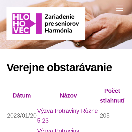
Skip
Me
to
content
Verejne obstarávanie
Počet
Dátum
Názov
stiahnutí
Výzva Potraviny Rôzne
2023/01/20
205
5 23
Výzva Potraviny