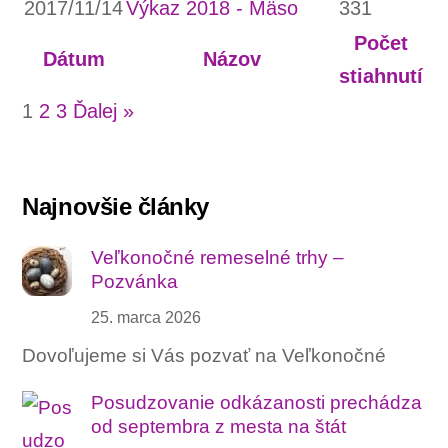
2017/11/14
Výkaz 2018 - Mäso
331
Počet
Dátum
Názov
stiahnutí
1
2
3
Ďalej »
Najnovšie články
Veľkonočné remeselné trhy –
Pozvánka
25. marca 2026
Dovoľujeme si Vás pozvať na Veľkonočné
Posudzovanie odkázanosti prechádza
od septembra z mesta na štát