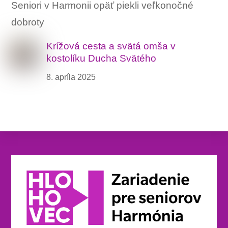
Seniori v Harmonii opäť piekli veľkonočné
dobroty
Krížová cesta a svätá omša v
kostolíku Ducha Svätého
8. apríla 2025
Back
To
Top