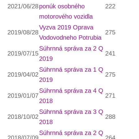
2021/06/28
ponúk osobného
222
motorového vozidla
Vyzva 2019 Oprava
2019/08/28
275
Vodovodneho Potrubia
Súhrnná správa za 2 Q
2019/07/15
241
2019
Súhrnná správa za 1 Q
2019/04/02
275
2019
Súhrnná správa za 4 Q
2019/01/07
271
2018
Súhrnná správa za 3 Q
2018/10/02
288
2018
Súhrnná správa za 2 Q
2018/07/09
264