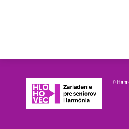
©
Harm