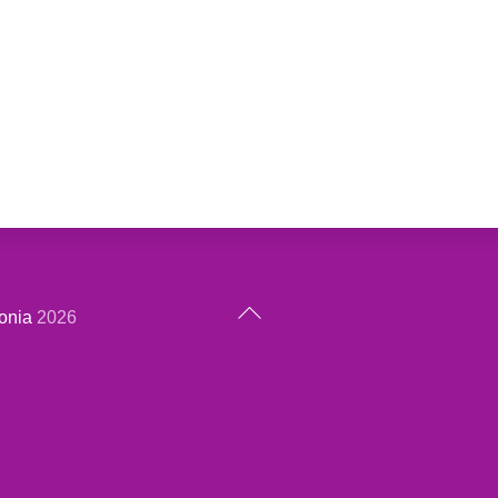
Back
onia
2026
To
Top