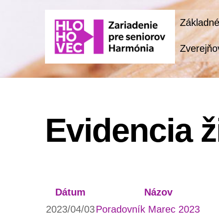
Skip
Základné
to
content
Zverejňo
Evidencia ž
Dátum
Názov
2023/04/03
Poradovník Marec 2023