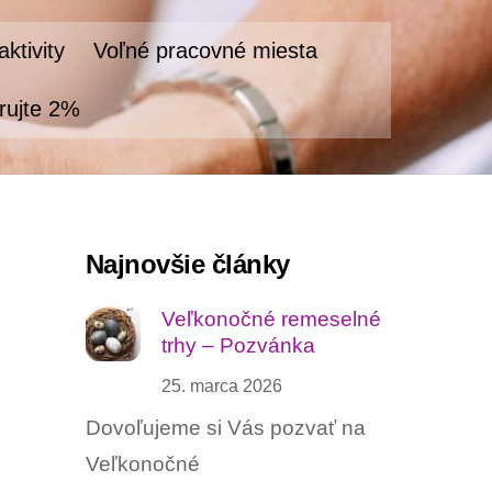
ktivity
Voľné pracovné miesta
rujte 2%
Najnovšie články
Veľkonočné remeselné
trhy – Pozvánka
25. marca 2026
Dovoľujeme si Vás pozvať na
Veľkonočné