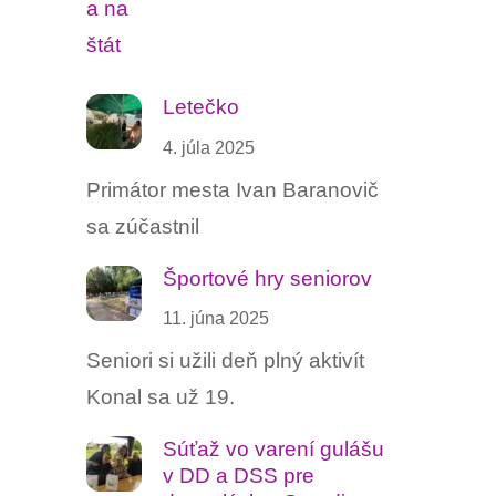
Letečko
4. júla 2025
Primátor mesta Ivan Baranovič
sa zúčastnil
Športové hry seniorov
11. júna 2025
Seniori si užili deň plný aktivít
Konal sa už 19.
Súťaž vo varení gulášu ‍
v DD a DSS pre