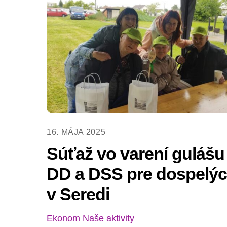
16. MÁJA 2025
Súťaž vo varení gulášu ‍
DD a DSS pre dospelý
v Seredi
Ekonom
Naše aktivity