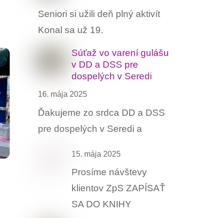
Seniori si užili deň plný aktivít
Konal sa už 19.
Súťaž vo varení gulášu ‍
v DD a DSS pre
dospelých v Seredi
16. mája 2025
Ďakujeme zo srdca DD a DSS
pre dospelých v Seredi a
15. mája 2025
Prosíme návštevy
klientov ZpS ZAPÍSAŤ
SA DO KNIHY