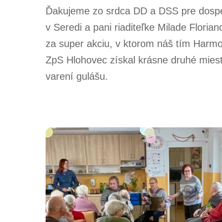
Ďakujeme zo srdca DD a DSS pre dosp
v Seredi a pani riaditeľke Milade Florian
za super akciu, v ktorom náš tím Harmo
ZpS Hlohovec získal krásne druhé mies
varení gulášu.