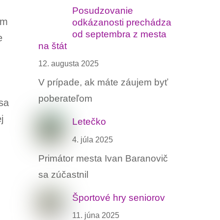
Posudzovanie
om
odkázanosti prechádza
od septembra z mesta
e
na štát
12. augusta 2025
V prípade, ak máte záujem byť
poberateľom
sa
j
Letečko
4. júla 2025
Primátor mesta Ivan Baranovič
sa zúčastnil
Športové hry seniorov
11. júna 2025