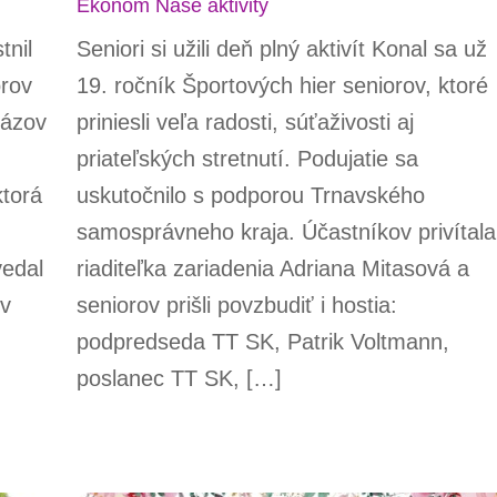
Ekonom
Naše aktivity
tnil
Seniori si užili deň plný aktivít Konal sa už
orov
19. ročník Športových hier seniorov, ktoré
názov
priniesli veľa radosti, súťaživosti aj
priateľských stretnutí. Podujatie sa
ktorá
uskutočnilo s podporou Trnavského
samosprávneho kraja. Účastníkov privítala
vedal
riaditeľka zariadenia Adriana Mitasová a
 v
seniorov prišli povzbudiť i hostia:
podpredseda TT SK, Patrik Voltmann,
poslanec TT SK, […]