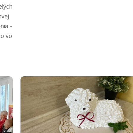
elých
ovej
nia -
to vo