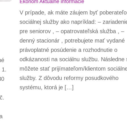
Ekonom
Aktuálne informácie
V prípade, ak máte záujem byť poberateľ
sociálnej služby ako napríklad: – zariadeni
pre seniorov , – opatrovateľská služba , –
denný stacionár , potrebujete mať vydané
právoplatné posúdenie a rozhodnutie o
odkázanosti na sociálnu službu. Následne 
né
môžete stať prijímateľom/klientom sociálne
 1.
služby. Z dôvodu reformy posudkového
30
systému, ktorá je […]
č.
 a