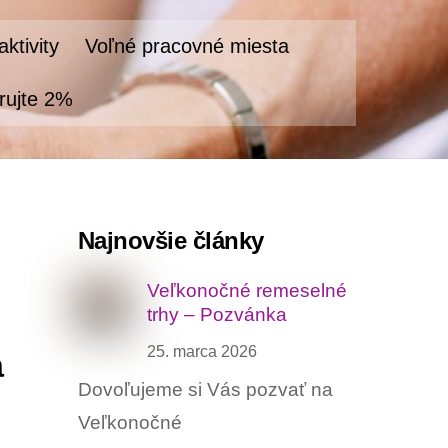
ktivity
Voľné pracovné miesta
rujte 2%
Najnovšie články
Veľkonočné remeselné
trhy – Pozvánka
25. marca 2026
a
Dovoľujeme si Vás pozvať na
Veľkonočné