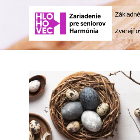
Skip
Základné
to
content
Zverejňo