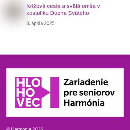
Krížová cesta a svätá omša v
kostolíku Ducha Svätého
8. apríla 2025
Back
To
Top
©
Harmonia
2026