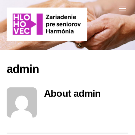
Skip
Me
to
content
admin
About
admin