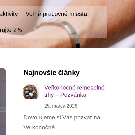
ktivity
Voľné pracovné miesta
rujte 2%
Najnovšie články
Veľkonočné remeselné
trhy – Pozvánka
25. marca 2026
Dovoľujeme si Vás pozvať na
Veľkonočné