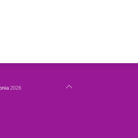
Back
onia
2026
To
Top