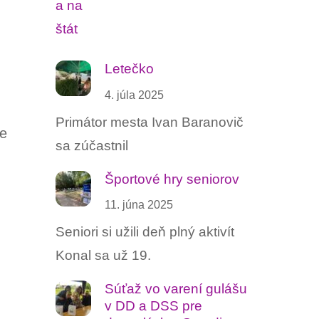
Letečko
4. júla 2025
Primátor mesta Ivan Baranovič
te
sa zúčastnil
Športové hry seniorov
11. júna 2025
Seniori si užili deň plný aktivít
Konal sa už 19.
Súťaž vo varení gulášu ‍
v DD a DSS pre