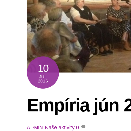
10
JÚL
2016
Empíria jún 
Naše aktivity
0
ADMIN