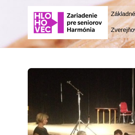
Skip
Základné
to
content
Zverejňo