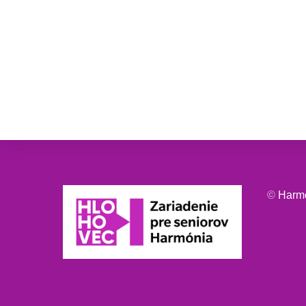
©
Harm