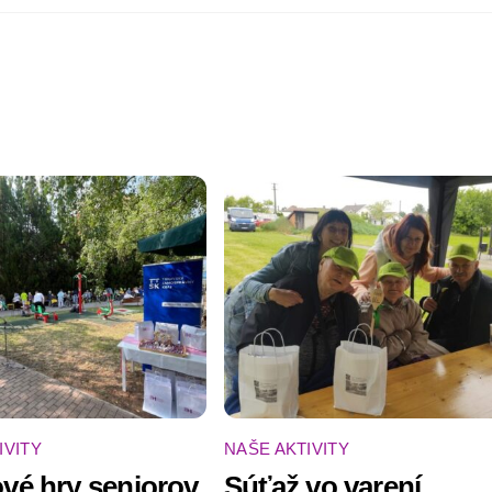
IVITY
NAŠE AKTIVITY
vé hry seniorov
Súťaž vo varení