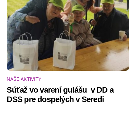
NAŠE AKTIVITY
Súťaž vo varení gulášu ‍ v DD a
DSS pre dospelých v Seredi