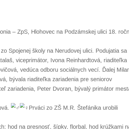
onia – ZpS, Hlohovec na Podzámskej ulici 18. ročn
 zo Spojenej školy na Nerudovej ulici. Podujatia sa
alaš, viceprimátor, Ivona Reinhardtová, riaditeľka
vičová, vedúca odboru sociálnych vecí. Ďalej Mila
 bývala riaditeľka zariadenia pre seniorov
teľ zariadenia, Peter Dvoran, bývalý primátor mest
ková.
Prváci zo ZŠ M.R. Štefánika urobili
ach: hod na presnosť, šípky, florbal, hod krúžkami n