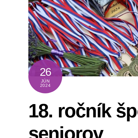
26
JÚN
2024
18. ročník š
seniorov