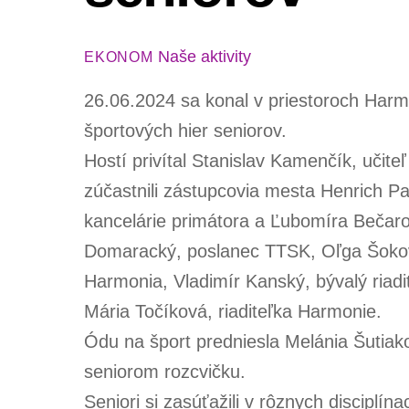
Naše aktivity
EKONOM
26.06.2024 sa konal v priestoroch Harm
športových hier seniorov.
Hostí privítal Stanislav Kamenčík, učiteľ
zúčastnili zástupcovia mesta Henrich Pat
kancelárie primátora a Ľubomíra Bečaro
Domaracký, poslanec TTSK, Oľga Šoková,
Harmonia, Vladimír Kanský, bývalý riadi
Mária Točíková, riaditeľka Harmonie.
Ódu na šport predniesla Melánia Šutia
seniorom rozcvičku.
Seniori si zasúťažili v rôznych disciplín