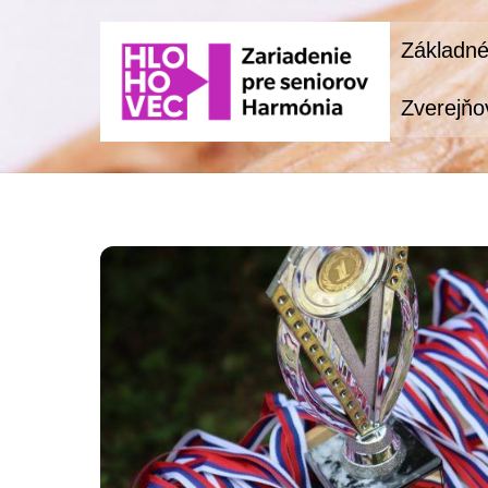
Skip
Základné
to
content
Zverejňo