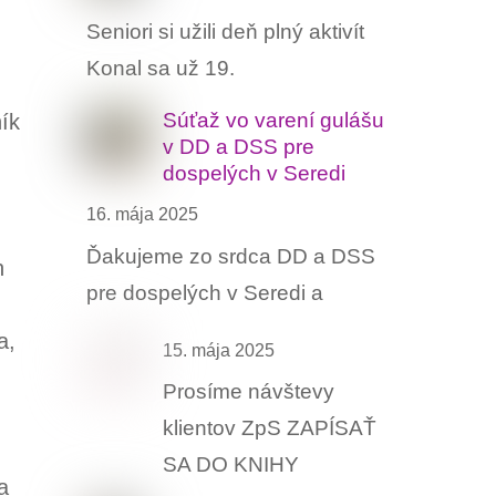
Seniori si užili deň plný aktivít
Konal sa už 19.
Súťaž vo varení gulášu ‍
ík
v DD a DSS pre
dospelých v Seredi
16. mája 2025
Ďakujeme zo srdca DD a DSS
n
pre dospelých v Seredi a
a,
15. mája 2025
Prosíme návštevy
klientov ZpS ZAPÍSAŤ
SA DO KNIHY
a