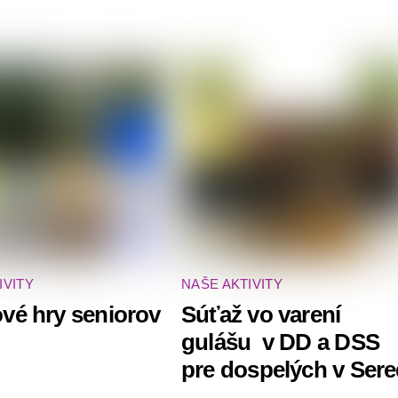
IVITY
NAŠE AKTIVITY
vé hry seniorov
Súťaž vo varení
gulášu ‍ v DD a DSS
pre dospelých v Sere