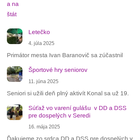
Letečko
4. júla 2025
Primátor mesta Ivan Baranovič sa zúčastnil
Športové hry seniorov
11. júna 2025
Seniori si užili deň plný aktivít Konal sa už 19.
Súťaž vo varení gulášu ‍ v DD a DSS
pre dospelých v Seredi
16. mája 2025
Ďakujeme zo srdca DD a DSS pre dospelých v