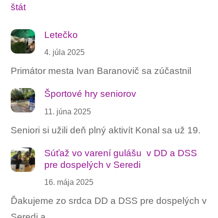
Letečko
4. júla 2025
Primátor mesta Ivan Baranovič sa zúčastnil
Športové hry seniorov
11. júna 2025
Seniori si užili deň plný aktivít Konal sa už 19.
Súťaž vo varení gulášu ‍ v DD a DSS
pre dospelých v Seredi
16. mája 2025
Ďakujeme zo srdca DD a DSS pre dospelých v
Seredi a