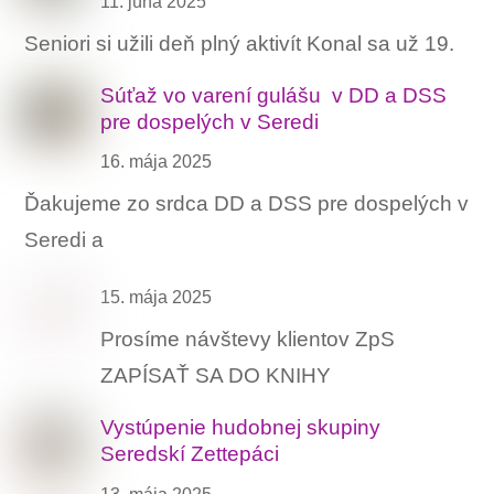
11. júna 2025
Seniori si užili deň plný aktivít Konal sa už 19.
Súťaž vo varení gulášu ‍ v DD a DSS
pre dospelých v Seredi
16. mája 2025
Ďakujeme zo srdca DD a DSS pre dospelých v
Seredi a
15. mája 2025
Prosíme návštevy klientov ZpS
ZAPÍSAŤ SA DO KNIHY
Vystúpenie hudobnej skupiny
Seredskí Zettepáci
13. mája 2025