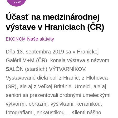
2019
Účasť na medzinárodnej
výstave v Hraniciach (ČR)
Naše aktivity
EKONOM
Dňa 13. septembra 2019 sa v Hranickej
Galérii M+M (ČR), konala výstava s názvom
S
ALÓN (starších) VÝTVARNÍKOV.
Vystavované diela boli z Hraníc, z Hlohovca
(SR), ale aj z Veľkej Británie. Umelci, ale aj
seniori sa prezentovali drobnými umeleckými
výtvormi: obrazmi, výšivkami, keramikou,
fotografiami, enkaustikou… Klienti nášho