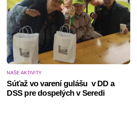
NAŠE AKTIVITY
Súťaž vo varení gulášu ‍ v DD a
DSS pre dospelých v Seredi