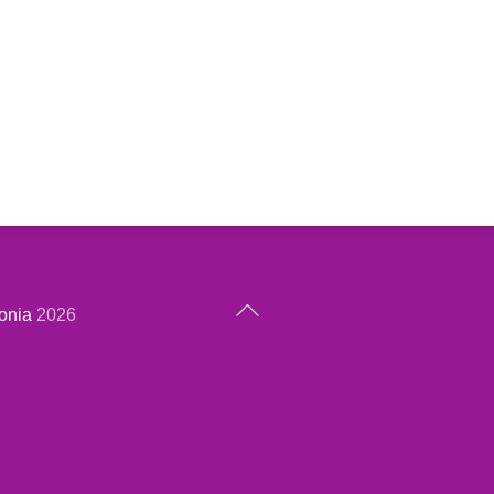
Back
onia
2026
To
Top