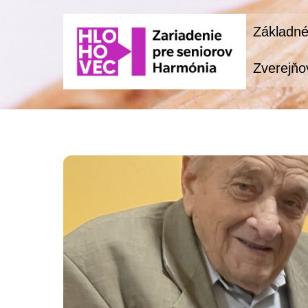
Skip
Základné
to
content
Zverejňo