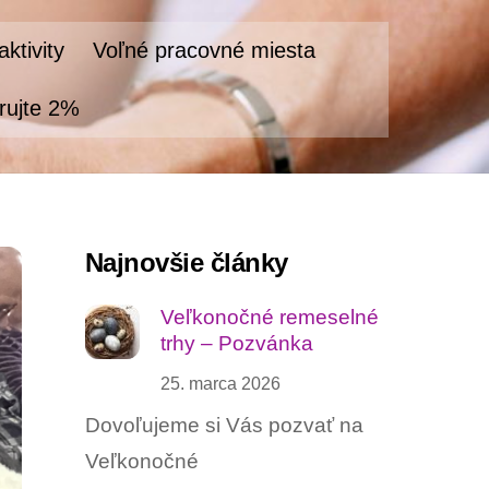
ktivity
Voľné pracovné miesta
rujte 2%
Najnovšie články
Veľkonočné remeselné
trhy – Pozvánka
25. marca 2026
Dovoľujeme si Vás pozvať na
Veľkonočné