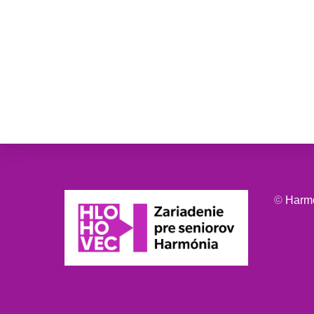
©
Harm