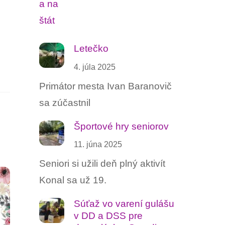
Letečko
4. júla 2025
Primátor mesta Ivan Baranovič
sa zúčastnil
Športové hry seniorov
11. júna 2025
Seniori si užili deň plný aktivít
Konal sa už 19.
Súťaž vo varení gulášu ‍
v DD a DSS pre