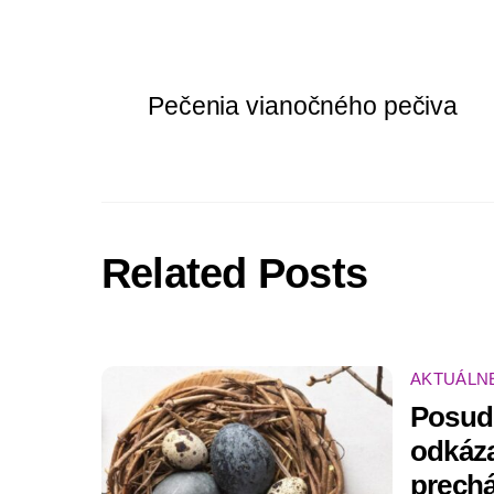
Pečenia vianočného pečiva
Related Posts
AKTUÁLN
Posud
odkáz
prech