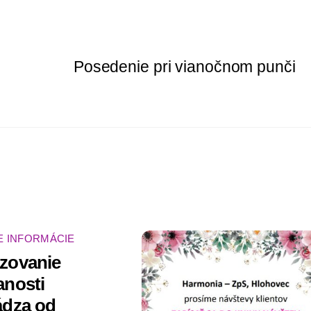
Posedenie pri vianočnom punči
E INFORMÁCIE
zovanie
anosti
ádza od