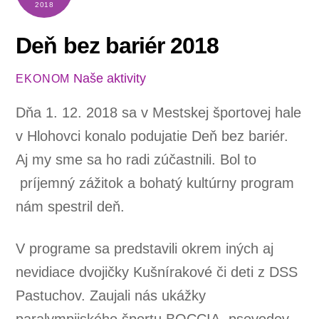
2018
Deň bez bariér 2018
Naše aktivity
EKONOM
Dňa 1. 12. 2018 sa v Mestskej športovej hale
v Hlohovci konalo podujatie Deň bez bariér.
Aj my sme sa ho radi zúčastnili. Bol to
príjemný zážitok a bohatý kultúrny program
nám spestril deň.
V programe sa predstavili okrem iných aj
nevidiace dvojičky Kušnírakové či deti z DSS
Pastuchov. Zaujali nás ukážky
paralympijského športu BOCCIA, psovodov