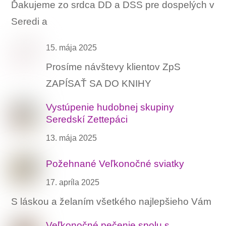
Ďakujeme zo srdca DD a DSS pre dospelých v
Seredi a
15. mája 2025
Prosíme návštevy klientov ZpS
ZAPÍSAŤ SA DO KNIHY
Vystúpenie hudobnej skupiny
Seredskí Zettepáci
13. mája 2025
Požehnané Veľkonočné sviatky
17. apríla 2025
S láskou a želaním všetkého najlepšieho Vám
Veľkonočné pečenie spolu s