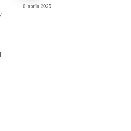
8. apríla 2025
y
d