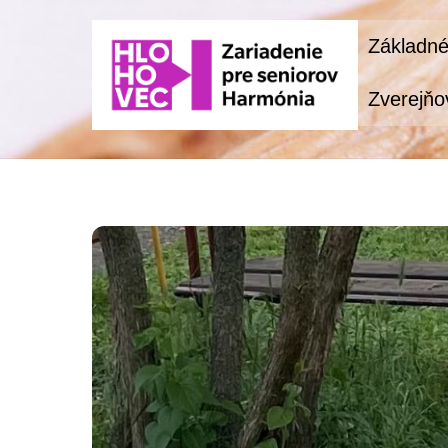
Skip
Základné
to
content
Zverejňo