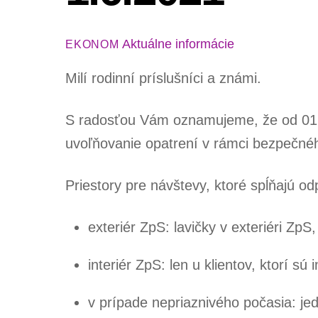
Aktuálne informácie
EKONOM
Milí rodinní príslušníci a známi.
S radosťou Vám oznamujeme, že od 01.
uvoľňovanie opatrení v rámci bezpečné
Priestory pre návštevy, ktoré spĺňajú 
exteriér ZpS: lavičky v exteriéri ZpS,
interiér ZpS: len u klientov, ktorí sú i
v prípade nepriaznivého počasia: je