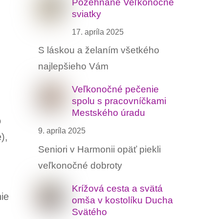
Požehnané Veľkonočné
sviatky
17. apríla 2025
S láskou a želaním všetkého
najlepšieho Vám
Veľkonočné pečenie
spolu s pracovníčkami
Mestského úradu
o
9. apríla 2025
),
Seniori v Harmonii opäť piekli
veľkonočné dobroty
Krížová cesta a svätá
ie
omša v kostolíku Ducha
Svätého