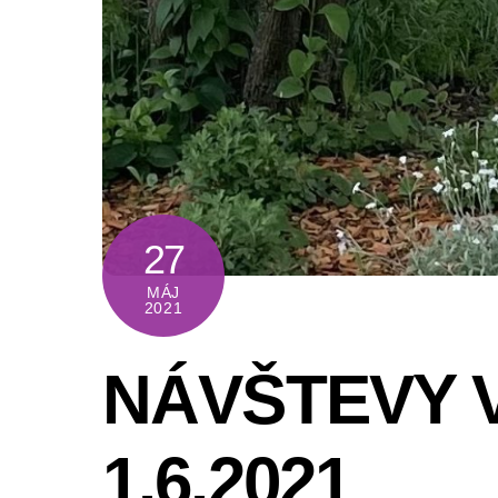
27
MÁJ
2021
NÁVŠTEVY 
1.6.2021