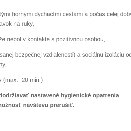
ytými hornými dýchacími cestami a počas celej dob
avok na ruky,
že nebol v kontakte s pozitívnou osobou,
anej bezpečnej vzdialenosti) a sociálnu izoláciu o
by,
 (max. 20 min.)
 dodržiavať nastavené hygienické opatrenia
možnosť návštevu prerušiť.