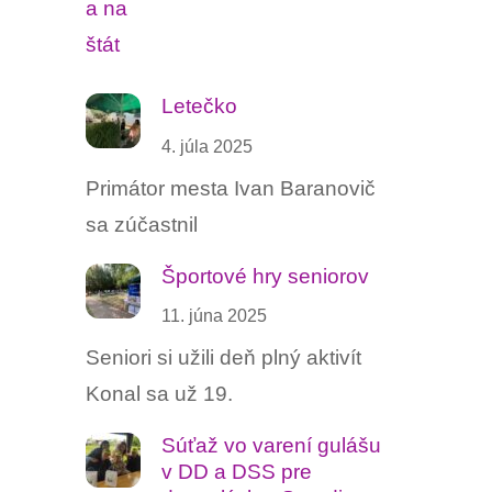
Letečko
4. júla 2025
Primátor mesta Ivan Baranovič
sa zúčastnil
Športové hry seniorov
11. júna 2025
Seniori si užili deň plný aktivít
Konal sa už 19.
Súťaž vo varení gulášu ‍
v DD a DSS pre