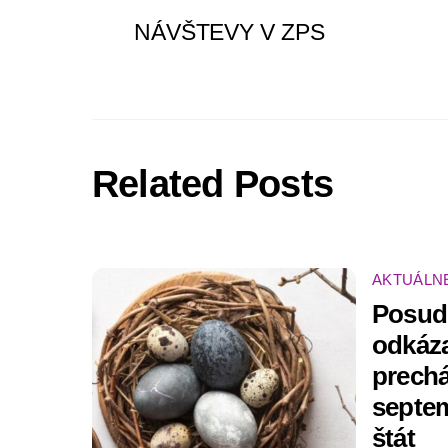
NÁVŠTEVY V ZPS
Related Posts
AKTUÁLN
Posud
odkáz
prech
septem
štát