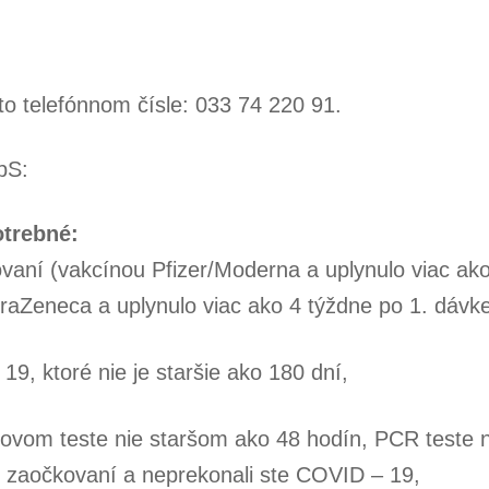
to telefónnom čísle: 033 74 220 91.
pS:
otrebné:
aní (vakcínou Pfizer/Moderna a uplynulo viac ak
raZeneca a uplynulo viac ako 4 týždne po 1. dávke
9, ktoré nie je staršie ako 180 dní,
ovom teste nie staršom ako 48 hodín, PCR teste n
e zaočkovaní a neprekonali ste COVID – 19,