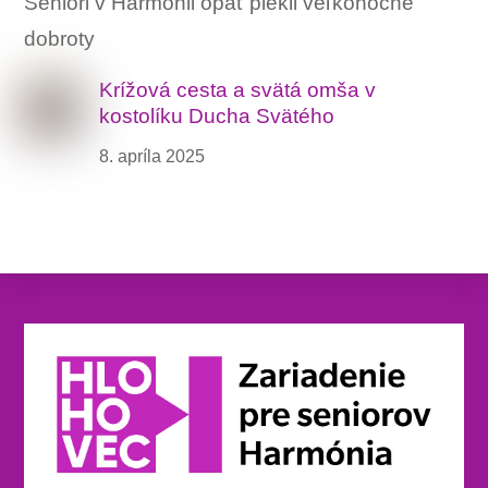
Seniori v Harmonii opäť piekli veľkonočné
dobroty
Krížová cesta a svätá omša v
kostolíku Ducha Svätého
8. apríla 2025
Back
To
Top