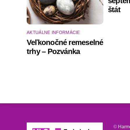
septem
štát
AKTUÁLNE INFORMÁCIE
Veľkonočné remeselné
trhy – Pozvánka
©
Harm