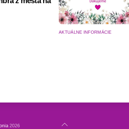
bra z mesta na
AKTUÁLNE INFORMÁCIE
Back
onia
2026