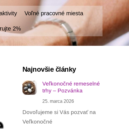
ktivity
Voľné pracovné miesta
rujte 2%
Najnovšie články
Veľkonočné remeselné
trhy – Pozvánka
25. marca 2026
Dovoľujeme si Vás pozvať na
Veľkonočné