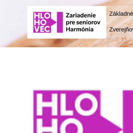
Skip
Základné
to
content
Zverejňo