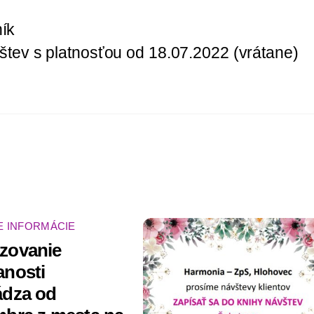
ník
štev s platnosťou od 18.07.2022 (vrátane)
E INFORMÁCIE
zovanie
anosti
ádza od