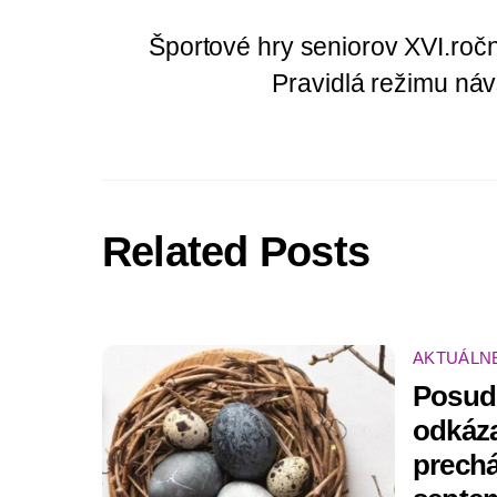
Športové hry seniorov XVI.roč
Pravidlá režimu náv
Related Posts
AKTUÁLN
Posud
odkáz
prech