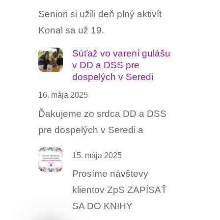
Seniori si užili deň plný aktivít
Konal sa už 19.
Súťaž vo varení gulášu ‍
v DD a DSS pre
dospelých v Seredi
16. mája 2025
Ďakujeme zo srdca DD a DSS
pre dospelých v Seredi a
15. mája 2025
Prosíme návštevy
klientov ZpS ZAPÍSAŤ
SA DO KNIHY