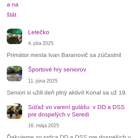
Letečko
4. júla 2025
Primátor mesta Ivan Baranovič sa zúčastnil
Športové hry seniorov
11. júna 2025
Seniori si užili deň plný aktivít Konal sa už 19.
Súťaž vo varení gulášu ‍ v DD a DSS
pre dospelých v Seredi
16. mája 2025
Ďakujeme zo srdca DD a DSS pre dospelých v