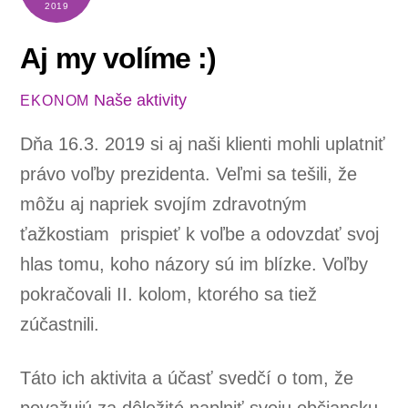
2019
Aj my volíme :)
Naše aktivity
EKONOM
Dňa 16.3. 2019 si aj naši klienti mohli uplatniť
právo voľby prezidenta. Veľmi sa tešili, že
môžu aj napriek svojím zdravotným
ťažkostiam prispieť k voľbe a odovzdať svoj
hlas tomu, koho názory sú im blízke. Voľby
pokračovali II. kolom, ktorého sa tiež
zúčastnili.
Táto ich aktivita a účasť svedčí o tom, že
považujú za dôležité naplniť svoju občiansku