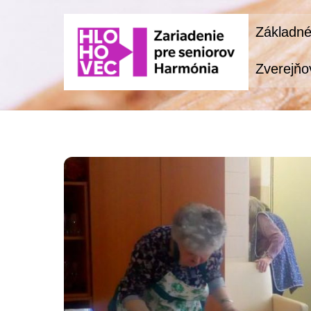
Skip
Základné
to
content
Zverejňo