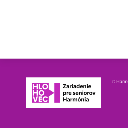
©
Harm