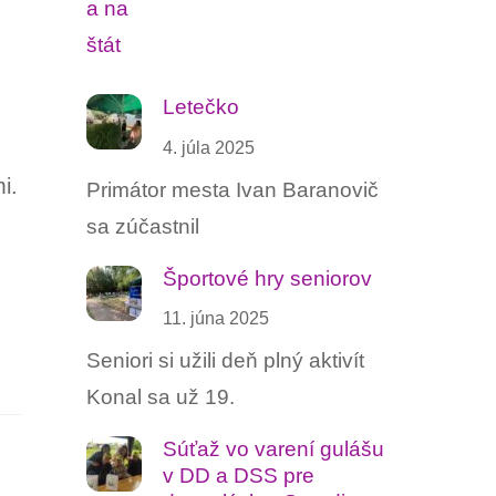
Letečko
4. júla 2025
i.
Primátor mesta Ivan Baranovič
sa zúčastnil
Športové hry seniorov
11. júna 2025
Seniori si užili deň plný aktivít
Konal sa už 19.
Súťaž vo varení gulášu ‍
v DD a DSS pre