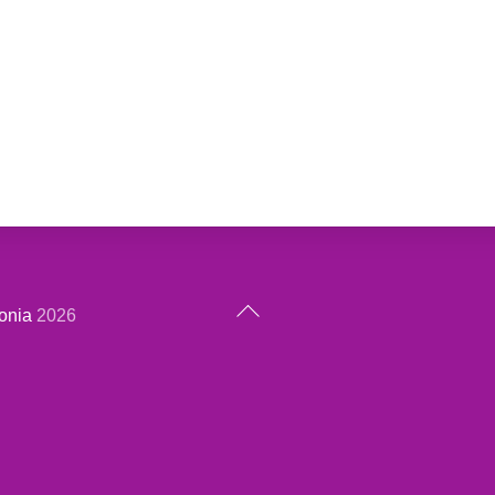
Back
onia
2026
To
Top