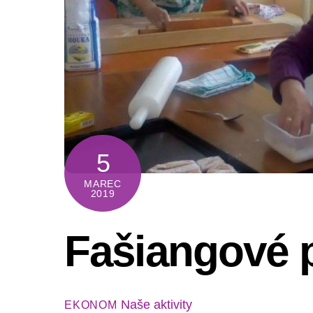
5
MAREC
2019
Fašiangové 
Naše aktivity
EKONOM