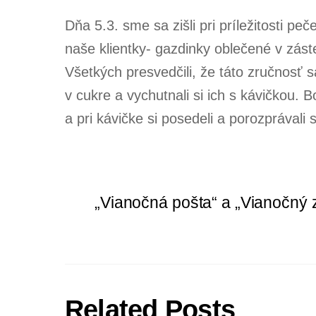
Dňa 5.3. sme sa zišli pri príležitosti p
naše klientky- gazdinky oblečené v záste
Všetkých presvedčili, že táto zručnosť s
v cukre a vychutnali si ich s kávičkou. B
a pri kávičke si posedeli a porozprávali 
„Vianočná pošta“ a „Vianočný 
Related Posts