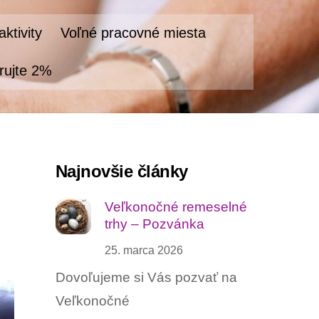
ktivity
Voľné pracovné miesta
rujte 2%
Najnovšie články
Veľkonočné remeselné
trhy – Pozvánka
25. marca 2026
Dovoľujeme si Vás pozvať na
Veľkonočné