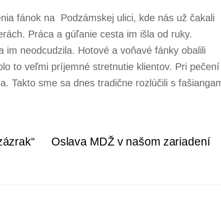
ečenia fánok na Podzámskej ulici, kde nás už čakali
rách. Práca a gúľanie cesta im išla od ruky.
a im neodcudzila. Hotové a voňavé fánky obalili
olo to veľmi príjemné stretnutie klientov. Pri pečení
sa. Takto sme sa dnes tradične rozlúčili s fašiangam
zázrak“
Oslava MDŽ v našom zariadení